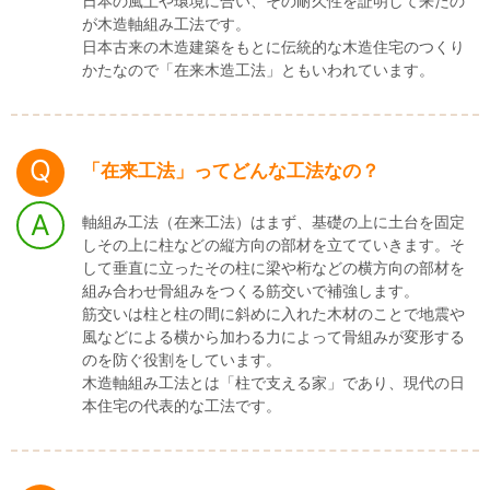
日本の風土や環境に合い、その耐久性を証明して来たの
が木造軸組み工法です。
日本古来の木造建築をもとに伝統的な木造住宅のつくり
かたなので「在来木造工法」ともいわれています。
「在来工法」ってどんな工法なの？
軸組み工法（在来工法）はまず、基礎の上に土台を固定
しその上に柱などの縦方向の部材を立てていきます。そ
して垂直に立ったその柱に梁や桁などの横方向の部材を
組み合わせ骨組みをつくる筋交いで補強します。
筋交いは柱と柱の間に斜めに入れた木材のことで地震や
風などによる横から加わる力によって骨組みが変形する
のを防ぐ役割をしています。
木造軸組み工法とは「柱で支える家」であり、現代の日
本住宅の代表的な工法です。