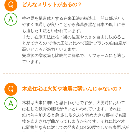
どんなメリットがあるの？
柱や梁を構造体とする在来工法の構造上、開口部がとり
やすく風通しが良いことから高温多湿な日本の風土に最
も適した工法といわれています。
また、在来工法は柱・梁の位置や長さを自由に決めるこ
とができるの で他の工法と比べて設計プランの自由度が
高いところが魅力といえます。
完成後の増改築も比較的に簡単で、リフォームにも適し
ています。
木造住宅は火災や地震に弱いんじゃないの？
木材は火事に弱いと思われがちですが、火災時において
はむしろ鉄骨の建物が怖いといわれています。それは、
鉄は熱を加えると急 激に耐久力を弱め大きな部材でも建
物を支えきれず曲がってしまうからです。それに比べ木
は間接的な火に対しての発火点は450度でしかも表面が炭