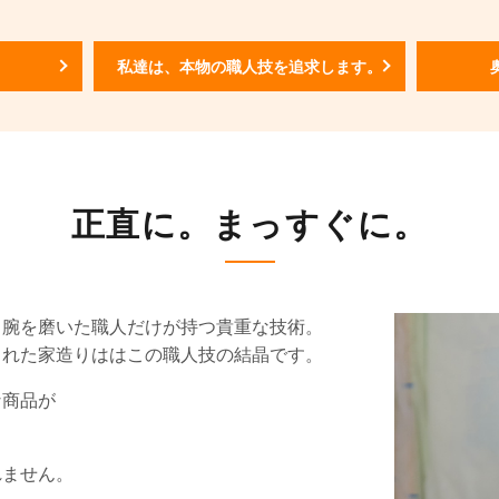
。
私達は、本物の職人技を追求します。
正直に。まっすぐに。
、腕を磨いた職人だけが持つ貴重な技術。
まれた家造りははこの職人技の結晶です。
な商品が
れません。