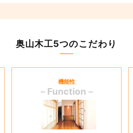
奥山木工5つのこだわり
機能性
－Function－