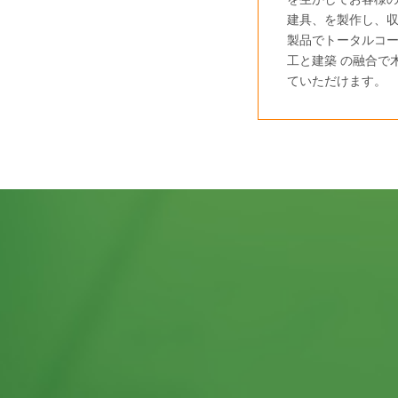
建具、を製作し、
製品でトータルコ
工と建築 の融合で
ていただけます。