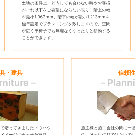
土地の条件上、どうしても合わない時やお客様
がそれ以下をご要望にならない限り、階上の幅
が最小1.062mm、階下の幅が最小1.213mmを
標準設定でプランニングを致しますので、空間
が広く車椅子でも無理なくゆったりと移動する
ことができます。
具・建具
信頼
rniture－
－Plann
まで培ってきましたノウハウ
施主様と施工会社の間に一
のイメージに合わせた家具、
の、それは信頼ではないで